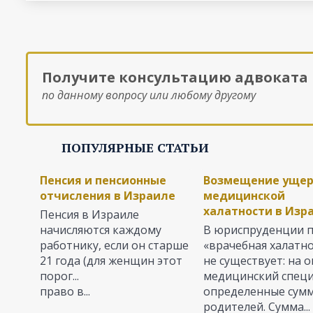
Получите консультацию адвоката
по данному вопросу или любому другому
ПОПУЛЯРНЫЕ СТАТЬИ
Алименты в Израиле -
Раздел имущества при
Пенсия и пенсионные
Размер выплат
Оздоровительные
Возмещение ущер
процедура оформления
разводе в Израиле
отчисления в Израиле
алиментов в Изра
Израиле - выплат
медицинской
и начисления
Как рассчитываю
правила
халатности в Изр
Развод – процедура в
Пенсия в Израиле
алименты?
Когда разрушается семья,
высшей степени
начисляются каждому
Израильское
В юриспруденции 
на первый план выходит
неприятная, а иногда и
работнику, если он старше
Система правосуди
законодательство
«врачебная халатн
вопрос о взыскании
трагическая. Очень часто
21 года (для женщин этот
старается максима
обязывает работод
не существует: на 
алиментов. Семейное
она...
порог...
соблюсти интересы
выплачивать рабо
медицинский специа
право в...
ребенка при разво
определенные суммы
родителей. Сумма...