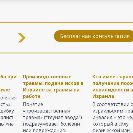
Бесплатная консультация
 в
ба при
Оплата больничного
Михтав Итпатрут.
Производственные
Кто имеет прав
Как действоват
Кто имеет прав
иле.
ы и
листа при получении
Увольнение по
травмы: подача исков в
получение изра
наличии долгов
получение посо
тся
аиле
травмы на работе
собственному желанию
Израиле за травмы на
гражданства
ле-поаль»
инвалидности 
в Израиле.
работе
Израиле
понятия
Производственные
Сегодня Израил
Сегодня больши
я
ость»
травмы в Израиле – не
Если вы увольняетесь по
Понятие
представляет со
людей, оформля
В соответствии с
льно
ателя
ошибку
такое уж редкое явление.
просьбе работодателя или
«производственная
страну с высоки
банках Израиля
израильским пра
тникам
лист...
Трудовое право в
из-за ухудшений условий
травма» (“теунат авода”)
жизни, даже, несм
различные креди
инвалид – это че
де
 «на...
Израиле...
труда, обязательно...
подразумевает болезни
которые они поро
который в силу
или повреждения,
физической или...