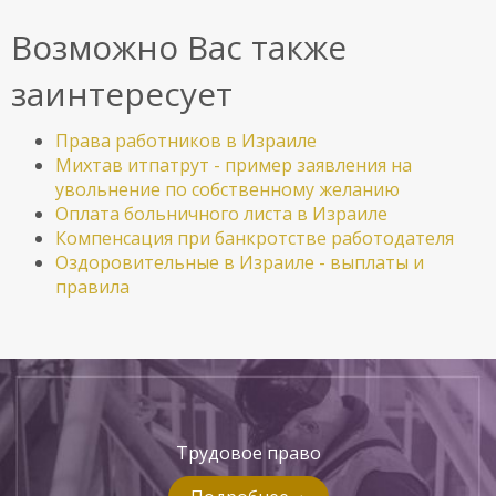
Возможно Вас также
заинтересует
Права работников в Израиле
Михтав итпатрут - пример заявления на
увольнение по собственному желанию
Оплата больничного листа в Израиле
Компенсация при банкротстве работодателя
Оздоровительные в Израиле - выплаты и
правила
Трудовое право