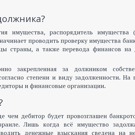
должника?
тия имущества, распорядитель имущества (
 начинает проводить проверку имущества бан
цы страны, а также перевода финансов на 
онно закрепленная за должником собстве
согласно степени и виду задолженности. На 
едиторы и финансовые организации.
?
де чем дебитор будет провозглашен банкрото
зраиле. Лишь когда всё имущество задолж
водить денежные взыскания сведена на не