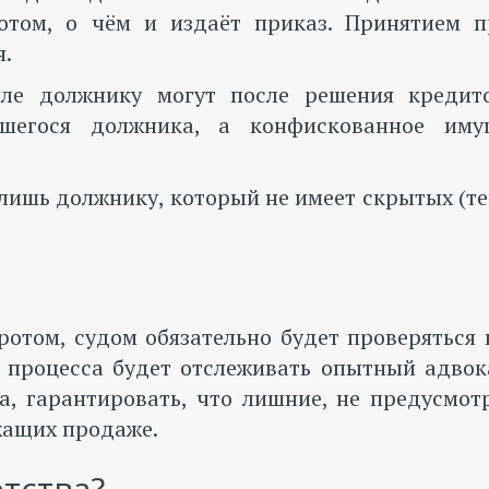
отом, о чём и издаёт приказ. Принятием п
я.
иле должнику могут после решения кредит
шегося должника, а конфискованное иму
 лишь должнику, который не имеет скрытых (т
отом, судом обязательно будет проверяться 
о процесса будет отслеживать опытный адвок
а, гарантировать, что лишние, не предусмот
жащих продаже.
тства?