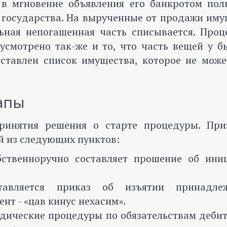
 в мгновение объявления его банкротом пол
 государства. На вырученные от продажи иму
льная непогашенная часть списывается. Проц
усмотрено так-же и то, что часть вещей у б
оставлен список имущества, которое не може
апы
ринятия решения о старте процедуры. При
й из следующих пунктов:
бственноручно составляет прошение об ини
авляется приказ об изъятии принадле
нт - «цав кинус нехасим».
идические процедуры по обязательствам деби