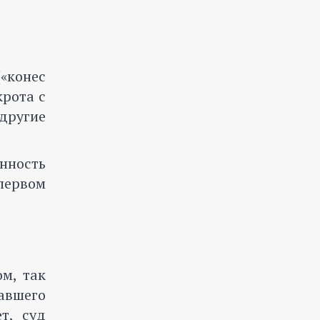
«конес
крота с
другие
нность
первом
м, так
авшего
т, суд