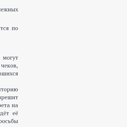
нежных
тся по
 могут
чеков,
вшихся
иторию
зрешит
рета на
дёт её
росьбы