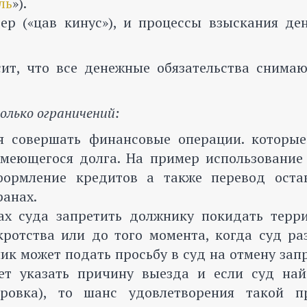
ль
»).
р («цав кинус»), и процессы взыскания де
сит, что все денежные обязательства снимаю
олько ограничений:
я совершать финансовые операции. которые
меющегося долга. На пример использование 
формление кредитов а также перевод оста
ранах.
лах суда запретить должнику покидать терр
ротства или до того момента, когда суд ра
ник может подать просьбу в суд на отмену зап
ет указать причину выезда и если суд най
ровка), то шанс удовлетворения такой п