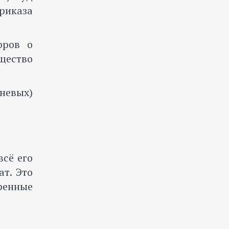
риказа
оров о
щество
еневых)
всё его
ат. Это
ренные