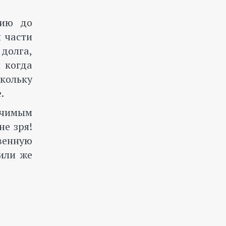
нию до
 части
 долга,
я когда
скольку
.
ачимым
не зря!
венную
или же