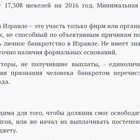
т 17,308 шекелей на 2016 год. Минимальная
в Израиле – это участь только фирм или орган
ек, не способный по объективным причинам п
 личное банкротство в Израиле. Не имеет зн
аточно наличия формальных оснований.
торы, не получившие выплаты, - единолич
вия признания человека банкротом перечис
ода.
дима для того, чтобы должник смог освободи
ов, или же начал их выплачивать постепенн
джету.