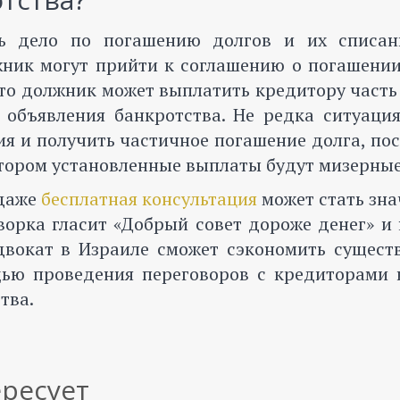
ть дело по погашению долгов и их списа
жник могут прийти к соглашению о погашении
 то должник может выплатить кредитору часть
з объявления банкротства. Не редка ситуаци
я и получить частичное погашение долга, по
отором установленные выплаты будут мизерные
 даже
бесплатная консультация
может стать зн
орка гласит «Добрый совет дороже денег» и 
адвокат в Израиле сможет сэкономить сущест
щью проведения переговоров с кредиторами 
тва.
ересует