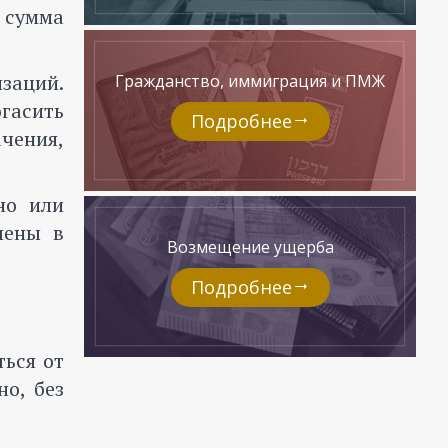
 сумма
изаций.
Гражданство, иммиграция и ПМЖ
огасить
Подробнее
ачения,
но или
лены в
Возмещение ущерба
Подробнее
ться от
о, без