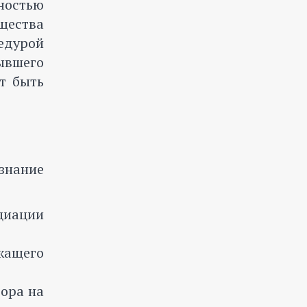
ностью
щества
едурой
ывшего
т быть
знание
циации
жащего
тора на