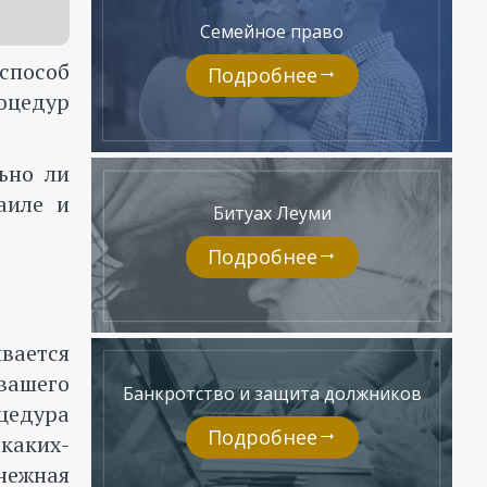
Семейное право
 способ
Подробнее
оцедур
ьно ли
раиле
и
Битуах Леуми
Подробнее
вается
вашего
Банкротство и защита должников
оцедура
Подробнее
 каких-
енежная